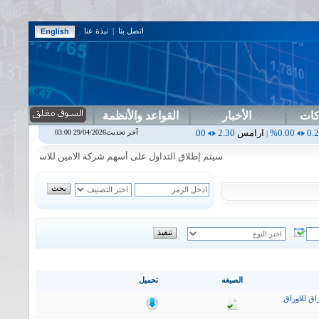
اتصل بنا
|
نبذة عنا
كات
الأخبار
القواعد والأنظمة
ارامس
2.30
0.00%
اربيل
0.00
0.00%
اس بنك
0.00
0.00%
اسفنج
1.87
آخر تحديث29/04/2026 03:00
|
|
|
|
سيتم إطلاق التداول على أسهم شركة الامين للاستثمار المالي في جلس
الصيغه
تحميل
اق للاوراق