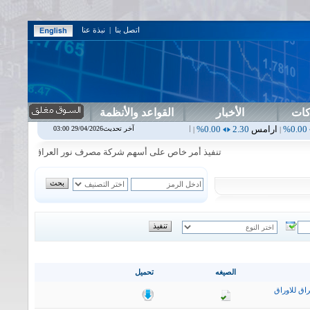
اتصل بنا
|
نبذة عنا
كات
الأخبار
القواعد والأنظمة
مس
2.30
0.00%
اربيل
0.00
0.00%
اس بنك
0.00
0.00%
اسفنج
1.87
0.00%
آخر تحديث29/04/2026 03:00
|
|
|
تنفيذ أمر خاص على أسهم شركة مصرف نور العراق في جلسة الاربعاء ا
الصيغه
تحميل
اق للاوراق