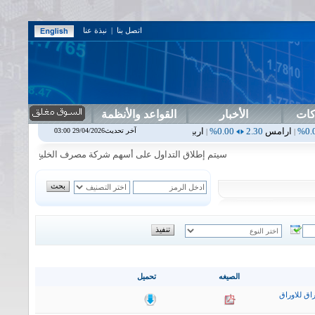
اتصل بنا
|
نبذة عنا
كات
الأخبار
القواعد والأنظمة
2.30
0.00%
اربيل
0.00
0.00%
اس بنك
0.00
0.00%
اسفنج
1.87
0.00%
آخر تحديث29/04/2026 03:00
|
|
|
|
سيتم إطلاق التداول على أسهم شركة مصرف الخليج التجاري في جلسة الا
الصيغه
تحميل
اق للاوراق