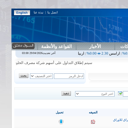
اتصل بنا
|
نبذة عنا
كات
الأخبار
القواعد والأنظمة
0.00%
اربيل
0.00
0.00%
اس بنك
0.00
0.00%
اسفنج
1.87
0.00%
ا
آخر تحديث29/04/2026 03:00
|
|
|
|
سيتم إطلاق التداول على أسهم شركة مصرف الخليج التجاري في جلسة الا
الصيغه
تحميل
اق للاوراق