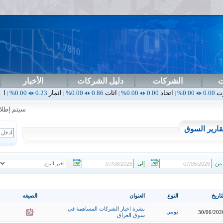
ت
الشركات
دليل الشركات
الأخبار
اتحاد
0.00
0.00%
اثاث
0.86
0.00%
اثمار
0.23
0.00%
ارامس
2.30
|
|
|
|
سيتم إطلاق الت
قارير السوق
من
إلى
تاريخ
النوع
العنوان
الصيغه
نشرة اخبار الشركات المساهمة في
يومي
30/06/202
سوق العراق