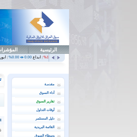
الرئيسية
المؤشرا
أمن
0.00
0.00%
أهلي
0.65
1.52%
ابداع
0.00
0.00%
ابورت
0.00
0.00%
|
|
|
|
ت
مقدمـة
أداء السوق
تقارير السوق
أوقات التداول
دليل المستثمر
ال
القائمة البريدية
6
وسطاء السوق