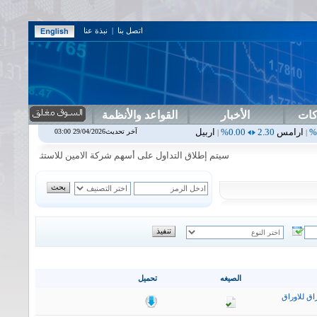
اتصل بنا
|
نبذة عنا
كات
الأخبار
القواعد والأنظمة
0.00%
اربيل
0.00
0.00%
اس بنك
0.00
0.00%
اسفنج
1.87
0.00%
اسل
آخر تحديث29/04/2026 03:00
|
|
|
|
سيتم إطلاق التداول على أسهم شركة الامين للاستثمار المالي في جلسة 
الصيغه
تحميل
اق للاوراق