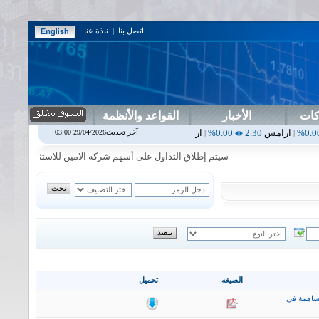
اتصل بنا
|
نبذة عنا
كات
الأخبار
القواعد والأنظمة
س
2.30
0.00%
اربيل
0.00
0.00%
اس بنك
0.00
0.00%
اسفنج
1.87
0.00%
آخر تحديث29/04/2026 03:00
|
|
|
سيتم إطلاق التداول على أسهم شركة الامين للاستثمار المالي في جلسة
الصيغه
تحميل
ساهمة في