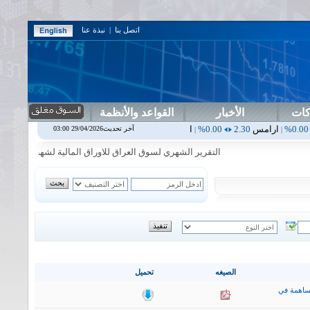
اتصل بنا
|
نبذة عنا
كات
الأخبار
القواعد والأنظمة
س
2.30
0.00%
اربيل
0.00
0.00%
اس بنك
0.00
0.00%
اسفنج
1.87
0.00%
آخر تحديث29/04/2026 03:00
|
|
|
التقرير الشهري لسوق العراق للاوراق المالية لشهر تموز2026
|
الصيغه
تحميل
ساهمة في