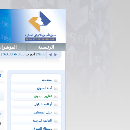
الرئيسية
المؤشرا
أهلي
0.65
1.52%
ابداع
0.00
0.00%
ابورت
0.00
0.00%
اتحاد
0.00
0.00%
|
|
|
|
ت
مقدمـة
أداء السوق
تقارير السوق
أوقات التداول
دليل المستثمر
ال
القائمة البريدية
6
وسطاء السوق