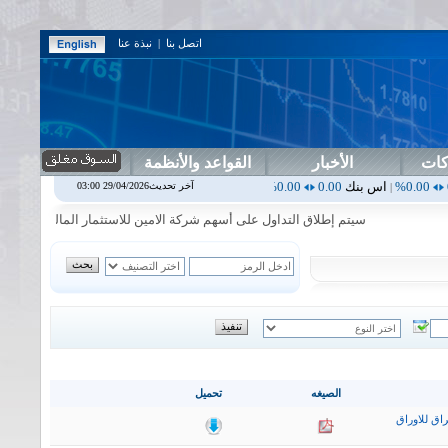
اتصل بنا
|
نبذة عنا
كات
الأخبار
القواعد والأنظمة
 بنك
0.00
0.00%
اسفنج
1.87
0.00%
اسلام
1.06
1.92%
اسيا
16.54
0.30%
آخر تحديث29/04/2026 03:00
|
|
|
سيتم إطلاق التداول على أسهم شركة الامين للاستثمار المالي في جلسة الاحد ال
الصيغه
تحميل
اق للاوراق