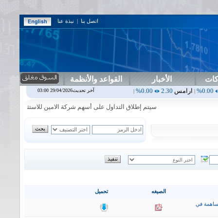
اتصل بنا
|
نبذة عنا
كات
الأخبار
القواعد والأنظمة
مس
2.30
0.00%
اربيل
0.00
0.00%
اس بنك
0.00
0.00%
اسفنج
1.87
0.00%
آخر تحديث29/04/2026 03:00
|
|
|
سيتم إطلاق التداول على أسهم شركة الامين للاستثمار المالي في جلسة 
الصيغه
تحميل
ساهمة في