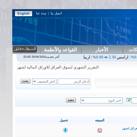
اتصل بنا
|
نبذة عنا
كات
الأخبار
القواعد والأنظمة
0.00%
اربيل
0.00
0.00%
اس بنك
0.00
0.00%
اسفنج
1.87
0.00%
ا
آخر تحديث29/04/2026 03:00
|
|
|
|
التقرير الشهري لسوق العراق للاوراق المالية لشهر تموز2026
|
الصيغه
تحميل
عراق لشهر