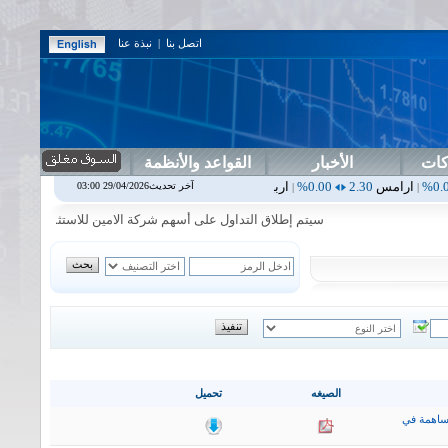
اتصل بنا
|
نبذة عنا
كات
الأخبار
القواعد والأنظمة
2.30
0.00%
اربيل
0.00
0.00%
اس بنك
0.00
0.00%
اسفنج
1.87
0.00%
آخر تحديث29/04/2026 03:00
|
|
|
|
سيتم إطلاق التداول على أسهم شركة الامين للاستثمار المالي في جلسة 
الصيغه
تحميل
ساهمة في