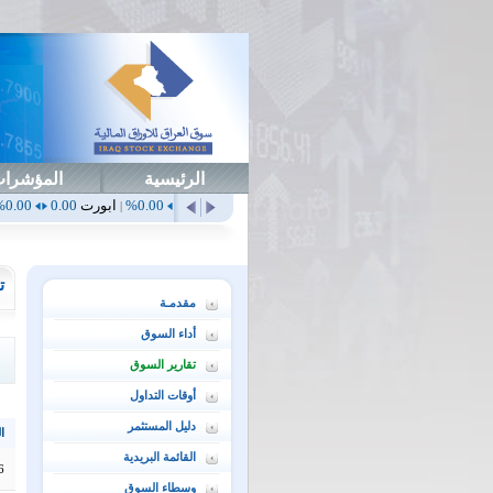
الرئيسية
المؤشرا
أهلي
0.65
1.52%
ابداع
0.00
0.00%
ابورت
0.00
0.00%
اتحاد
0.00
|
|
|
|
ت
مقدمـة
أداء السوق
تقارير السوق
أوقات التداول
دليل المستثمر
ال
القائمة البريدية
6
وسطاء السوق