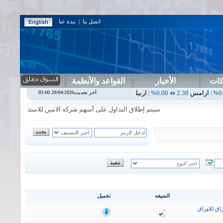
اتصل بنا
|
نبذة عنا
كات
الأخبار
القواعد والأنظمة
0.00%
اربيل
0.00
0.00%
اس بنك
0.00
0.00%
اسفنج
1.87
0.00%
ا
آخر تحديث29/04/2026 03:00
|
|
|
|
سيتم إطلاق التداول على أسهم شركة الامين للاستثمار المالي في جلسة 
الصيغه
تحميل
اق للاوراق