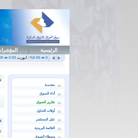
الرئيسية
المؤشرا
0.00%
أهلي
0.65
1.52%
ابداع
0.00
0.00%
ابورت
0.00
0.00%
اتحاد
0.00
|
|
|
|
ت
مقدمـة
أداء السوق
تقارير السوق
أوقات التداول
دليل المستثمر
ال
القائمة البريدية
6
وسطاء السوق