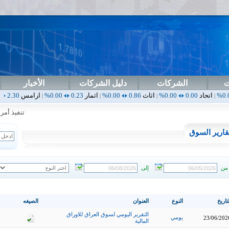
ت
الشركات
دليل الشركات
الأخبار
0.00%
اثاث
0.86
0.00%
اثمار
0.23
0.00%
ارامس
2.30
0.00%
اربيل
00
|
|
|
|
تنفيذ أمر خا
قارير السوق
من
إلى
تاريخ
النوع
العنوان
الصيغه
التقرير اليومي لسوق العراق للاوراق
يومي
23/06/202
المالية