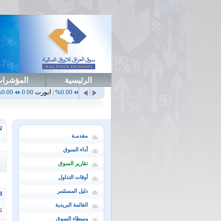
الرئيسية
المؤشرا
0
أهلي
0.65
1.52%
ابداع
0.00
0.00%
ابورت
0.00
0.00%
اتحاد
0.00
|
|
|
|
ت
مقدمـة
أداء السوق
تقارير السوق
أوقات التداول
دليل المستثمر
ال
القائمة البريدية
6
وسطاء السوق