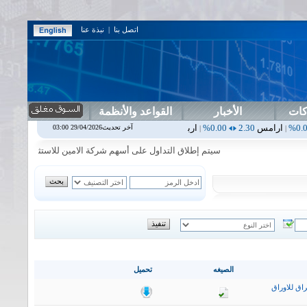
اتصل بنا
|
نبذة عنا
كات
الأخبار
القواعد والأنظمة
2.30
0.00%
اربيل
0.00
0.00%
اس بنك
0.00
0.00%
اسفنج
1.87
0.00%
آخر تحديث29/04/2026 03:00
|
|
|
|
سيتم إطلاق التداول على أسهم شركة الامين للاستثمار المالي في جلسة 
الصيغه
تحميل
اق للاوراق