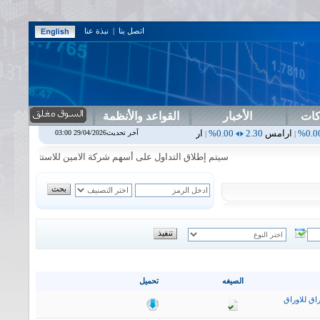
اتصل بنا
|
نبذة عنا
كات
الأخبار
القواعد والأنظمة
س
2.30
0.00%
اربيل
0.00
0.00%
اس بنك
0.00
0.00%
اسفنج
1.87
0.00%
آخر تحديث29/04/2026 03:00
|
|
|
سيتم إطلاق التداول على أسهم شركة الامين للاستثمار المالي في جلسة 
الصيغه
تحميل
اق للاوراق