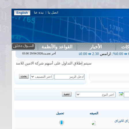
اتصل بنا
|
نبذة عنا
كات
الأخبار
القواعد والأنظمة
رامس
2.30
0.00%
اربيل
0.00
0.00%
اس بنك
0.00
0.00%
اسفنج
1.87
0.00%
آخر تحديث29/04/2026 03:00
|
|
|
سيتم إطلاق التداول على أسهم شركة الامين للاستثمار المالي في جلسة
الصيغه
تحميل
اق للاوراق