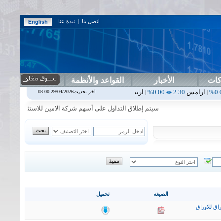
اتصل بنا
|
نبذة عنا
كات
الأخبار
القواعد والأنظمة
2.
0.00%
اربيل
0.00
0.00%
اس بنك
0.00
0.00%
اسفنج
1.87
0.00%
آخر تحديث29/04/2026 03:00
|
|
|
|
سيتم إطلاق التداول على أسهم شركة الامين للاستثمار المالي في جلسة 
الصيغه
تحميل
اق للاوراق