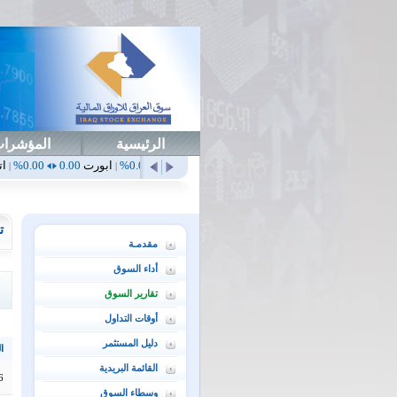
الرئيسية
المؤشرا
أهلي
0.65
1.52%
ابداع
0.00
0.00%
ابورت
0.00
0.00%
اتحاد
0.00
0.00%
|
|
|
|
ت
مقدمـة
أداء السوق
تقارير السوق
أوقات التداول
دليل المستثمر
ال
القائمة البريدية
6
وسطاء السوق