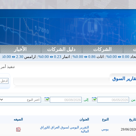
ت
الشركات
دليل الشركات
الأخبار
اثاث
0.86
0.00%
اثمار
0.23
0.00%
ارامس
2.30
0.00%
اربيل
0.00
|
|
|
|
تنفيذ أمر خا
قارير السوق
من
إلى
تاريخ
النوع
العنوان
الصيغه
التقرير اليومي لسوق العراق للاوراق
يومي
29/06/202
المالية