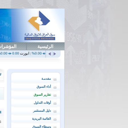
الرئيسية
المؤشرا
0.00%
أهلي
0.65
1.52%
ابداع
0.00
0.00%
ابورت
0.00
0.00%
اتحاد
0.00
|
|
|
|
ت
مقدمـة
أداء السوق
تقارير السوق
أوقات التداول
دليل المستثمر
ال
القائمة البريدية
6
وسطاء السوق