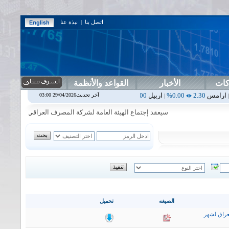
اتصل بنا
|
نبذة عنا
كات
الأخبار
القواعد والأنظمة
0.00%
اربيل
0.00
0.00%
اس بنك
0.00
0.00%
اسفنج
1.87
0.00%
اسلا
آخر تحديث29/04/2026 03:00
|
|
|
|
سيعقد إجتماع الهيئة العامة لشركة المصرف العراقي الاسلامي في يوم ال
الصيغه
تحميل
عراق لشهر