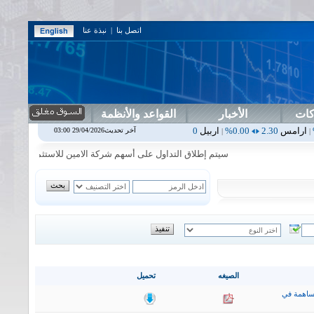
اتصل بنا
|
نبذة عنا
كات
الأخبار
القواعد والأنظمة
0.00%
اربيل
0.00
0.00%
اس بنك
0.00
0.00%
اسفنج
1.87
0.00%
اسلا
آخر تحديث29/04/2026 03:00
|
|
|
|
سيتم إطلاق التداول على أسهم شركة الامين للاستثمار المالي في جلسة ا
الصيغه
تحميل
ساهمة في