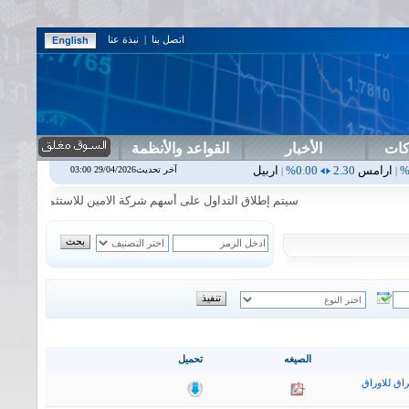
اتصل بنا
|
نبذة عنا
كات
الأخبار
القواعد والأنظمة
0.00%
اربيل
0.00
0.00%
اس بنك
0.00
0.00%
اسفنج
1.87
0.00%
اس
آخر تحديث29/04/2026 03:00
|
|
|
|
سيتم إطلاق التداول على أسهم شركة الامين للاستثمار المالي في جلسة ا
الصيغه
تحميل
اق للاوراق