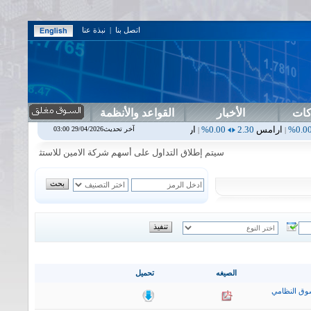
اتصل بنا
|
نبذة عنا
كات
الأخبار
القواعد والأنظمة
س
2.30
0.00%
اربيل
0.00
0.00%
اس بنك
0.00
0.00%
اسفنج
1.87
0.00%
آخر تحديث29/04/2026 03:00
|
|
|
سيتم إطلاق التداول على أسهم شركة الامين للاستثمار المالي في جلسة 
الصيغه
تحميل
وق النظامي