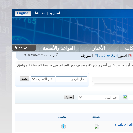
اتصل بنا
|
نبذة عنا
كات
الأخبار
القواعد والأنظمة
0.00%
اشورف
29.03
4.98%
اقتصاد
0.22
0.00%
اقليم
1.01
0.00%
الخي
آخر تحديث29/04/2026 03:00
|
|
|
|
مر خاص على أسهم شركة مصرف نور العراق في جلسة الاربعاء الموافق 2026/8/5
|
ا
الصيغه
تحميل
لعراق للفترة