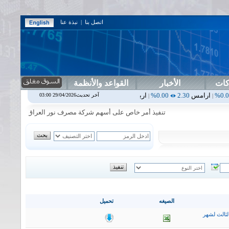
اتصل بنا
|
نبذة عنا
كات
الأخبار
القواعد والأنظمة
2.30
0.00%
اربيل
0.00
0.00%
اس بنك
0.00
0.00%
اسفنج
1.87
0.00%
آخر تحديث29/04/2026 03:00
|
|
|
تنفيذ أمر خاص على أسهم شركة مصرف نور العراق في جلسة الاربعاء الم
الصيغه
تحميل
لثالث لشهر