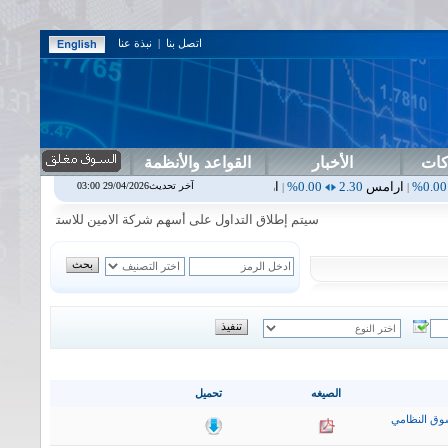
اتصل بنا
|
نبذة عنا
كات
الأخبار
القواعد والأنظمة
س
2.30
0.00%
اربيل
0.00
0.00%
اس بنك
0.00
0.00%
اسفنج
1.87
0.00%
آخر تحديث29/04/2026 03:00
|
|
|
سيتم إطلاق التداول على أسهم شركة الامين للاستثمار المالي في جلسة
الصيغه
تحميل
وق النظامي