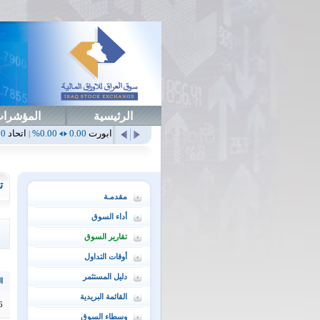
الرئيسية
المؤشرا
لي
0.65
1.52%
ابداع
0.00
0.00%
ابورت
0.00
0.00%
اتحاد
0.00
0.00%
|
|
|
|
ت
مقدمـة
أداء السوق
تقارير السوق
أوقات التداول
دليل المستثمر
ال
القائمة البريدية
6
وسطاء السوق