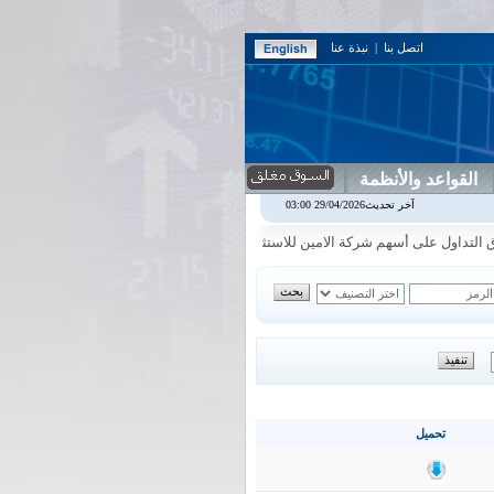
اتصل بنا
|
نبذة عنا
القواعد والأنظمة
اس بنك
0.00
0.00%
اسفنج
1.87
0.00%
اسلام
1.06
1.92%
اسيا
16.54
آخر تحديث29/04/2026 03:00
|
|
|
|
داول على أسهم شركة الامين للاستثمار المالي في جلسة الاحد الموافق 2026/8/9
|
تحميل