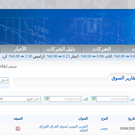
ت
الشركات
دليل الشركات
الأخبار
اثاث
0.86
0.00%
اثمار
0.23
0.00%
ارامس
2.30
0.00%
اربيل
0.00
0.00%
|
|
|
سيتم إطلاق الت
قارير السوق
من
إلى
تاريخ
النوع
العنوان
الصيغه
التقرير اليومي لسوق العراق للاوراق
يومي
10/06/202
المالية