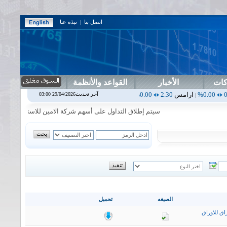
اتصل بنا
|
نبذة عنا
كات
الأخبار
القواعد والأنظمة
امس
2.30
0.00%
اربيل
0.00
0.00%
اس بنك
0.00
0.00%
اسفنج
1.87
0.00%
آخر تحديث29/04/2026 03:00
|
|
|
سيتم إطلاق التداول على أسهم شركة الامين للاستثمار المالي في جلسة
الصيغه
تحميل
اق للاوراق