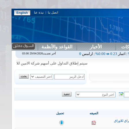
اتصل بنا
|
نبذة عنا
كات
الأخبار
القواعد والأنظمة
0.00%
ارامس
2.30
0.00%
اربيل
0.00
0.00%
اس بنك
0.00
0.00%
اسفنج
آخر تحديث29/04/2026 03:00
|
|
|
|
سيتم إطلاق التداول على أسهم شركة الامين للاستثمار المالي في ج
الصيغه
تحميل
اق للاوراق