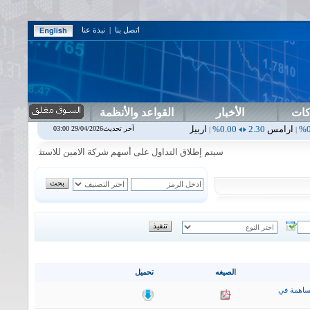
اتصل بنا
|
نبذة عنا
كات
الأخبار
القواعد والأنظمة
2.30
0.00%
اربيل
0.00
0.00%
اس بنك
0.00
0.00%
اسفنج
1.87
0.00%
آخر تحديث29/04/2026 03:00
|
|
|
سيتم إطلاق التداول على أسهم شركة الامين للاستثمار المالي في جلسة 
الصيغه
تحميل
ساهمة في