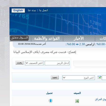
اتصل بنا
|
نبذة عنا
كات
الأخبار
القواعد والأنظمة
س
2.30
0.00%
اربيل
0.00
0.00%
اس بنك
0.00
0.00%
اسفنج
1.87
0.00%
آخر تحديث29/04/2026 03:00
|
|
|
إفصاح - قدمت شركة مصرف ايلاف الإسلامي البيانات المالية السنوية 
الصيغه
تحميل
ق العراق