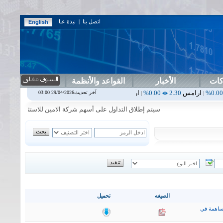
اتصل بنا
|
نبذة عنا
كات
الأخبار
القواعد والأنظمة
س
2.30
0.00%
اربيل
0.00
0.00%
اس بنك
0.00
0.00%
اسفنج
1.87
0.00%
آخر تحديث29/04/2026 03:00
|
|
|
سيتم إطلاق التداول على أسهم شركة الامين للاستثمار المالي في جلسة 
الصيغه
تحميل
ساهمة في