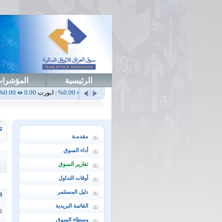
الرئيسية
المؤشرا
أهلي
0.65
1.52%
ابداع
0.00
0.00%
ابورت
0.00
0.00%
اتحاد
0.00
|
|
|
|
ت
مقدمـة
أداء السوق
تقارير السوق
أوقات التداول
دليل المستثمر
ال
القائمة البريدية
6
وسطاء السوق