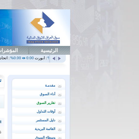
الرئيسية
المؤشرا
أهلي
0.65
1.52%
ابداع
0.00
0.00%
ابورت
0.00
0.00%
اتحاد
0.00
0.00%
|
|
|
|
ت
مقدمـة
أداء السوق
تقارير السوق
أوقات التداول
دليل المستثمر
ال
القائمة البريدية
6
وسطاء السوق