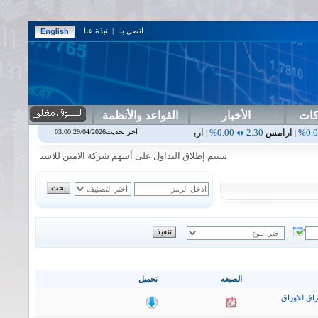
اتصل بنا
|
نبذة عنا
كات
الأخبار
القواعد والأنظمة
2.30
0.00%
اربيل
0.00
0.00%
اس بنك
0.00
0.00%
اسفنج
1.87
0.00%
آخر تحديث29/04/2026 03:00
|
|
|
سيتم إطلاق التداول على أسهم شركة الامين للاستثمار المالي في جلسة 
الصيغه
تحميل
اق للاوراق