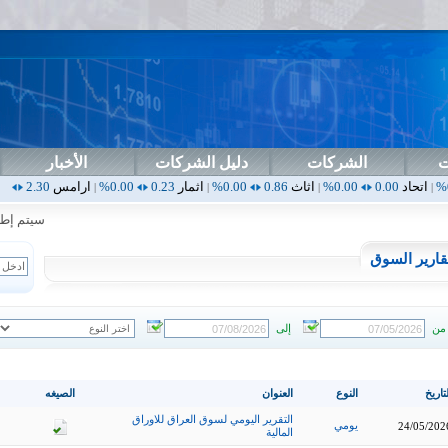
ت
الشركات
دليل الشركات
الأخبار
0.00%
اثاث
0.86
0.00%
اثمار
0.23
0.00%
ارامس
2.30
0.00%
اربيل
0.00
|
|
|
|
سيتم إطلاق ا
قارير السوق
من
إلى
تاريخ
النوع
العنوان
الصيغه
التقرير اليومي لسوق العراق للاوراق
يومي
24/05/202
المالية