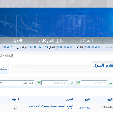
ت
الشركات
دليل الشركات
الأخبار
اثاث
0.86
0.00%
اثمار
0.23
0.00%
ارامس
2.30
0.00%
اربيل
0.00
|
|
|
|
إفصاح - قدمت 
قارير السوق
من
إلى
تاريخ
النوع
العنوان
الصيغه
التقرير النصف سنوي للسوق الثاني لعام
15/07/202
ربع سنوي
2026