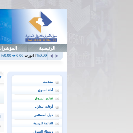
الرئيسية
المؤشرا
أهلي
0.65
1.52%
ابداع
0.00
0.00%
ابورت
0.00
0.00%
اتحاد
0.00
0.00%
|
|
|
|
ت
مقدمـة
أداء السوق
تقارير السوق
أوقات التداول
دليل المستثمر
ال
القائمة البريدية
6
وسطاء السوق