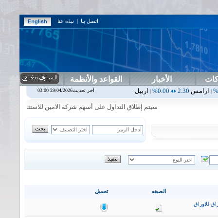
اتصل بنا
|
نبذة عنا
كات
الأخبار
القواعد والأنظمة
0.00%
اربيل
0.00
0.00%
اس بنك
0.00
0.00%
اسفنج
1.87
0.00%
اس
آخر تحديث29/04/2026 03:00
|
|
|
|
سيتم إطلاق التداول على أسهم شركة الامين للاستثمار المالي في جلسة 
الصيغه
تحميل
اق للاوراق