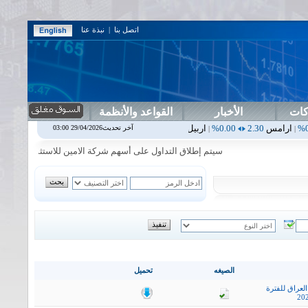
اتصل بنا
|
نبذة عنا
كات
الأخبار
القواعد والأنظمة
0.00%
اربيل
0.00
0.00%
اس بنك
0.00
0.00%
اسفنج
1.87
0.00%
اس
آخر تحديث29/04/2026 03:00
|
|
|
|
سيتم إطلاق التداول على أسهم شركة الامين للاستثمار المالي في جلسة 
الصيغه
تحميل
لعراق للفترة