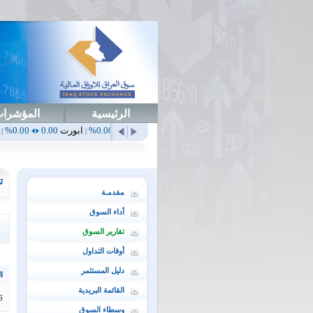
الرئيسية
المؤشرا
أهلي
0.65
1.52%
ابداع
0.00
0.00%
ابورت
0.00
0.00%
اتحاد
0.00
0.00%
|
|
|
|
ت
مقدمـة
أداء السوق
تقارير السوق
أوقات التداول
دليل المستثمر
ال
القائمة البريدية
6
وسطاء السوق