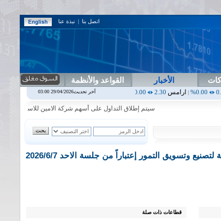
اتصل بنا
|
نبذة عنا
كات
الأخبار
القواعد والأنظمة
رامس
2.30
0.00%
اربيل
0.00
0.00%
اس بنك
0.00
0.00%
اسفنج
1.87
0.00%
آخر تحديث29/04/2026 03:00
|
|
|
سيتم إطلاق التداول على أسهم شركة الامين للاستثمار المالي في جلس
نيع وتسويق التمور إعتباراً من جلسة الاحد 2026/6/7
قطاعات ذات صلة